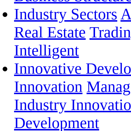
Industry Sectors
A
Real Estate
Tradi
Intelligent
Innovative Devel
Innovation
Manage
Industry Innovati
Development