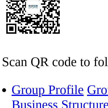
Scan QR code to fo
Group Profile
Gro
Business Structur